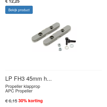
€ 12,25
Bekijk product
LP FH3 45mm h...
Propeller klapprop
APC Propeller
€ 6,15
30% korting