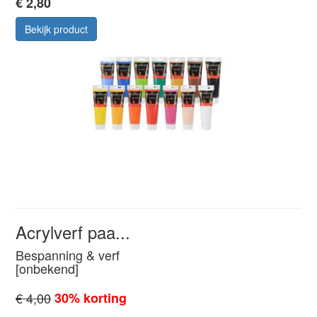
€ 2,80
Bekijk product
Acrylverf paa...
Bespanning & verf
[onbekend]
€ 4,00
30% korting