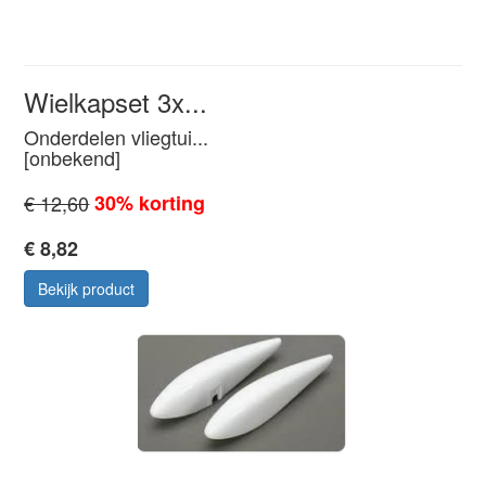
Wielkapset 3x...
Onderdelen vliegtui...
[onbekend]
€ 12,60
30% korting
€ 8,82
Bekijk product