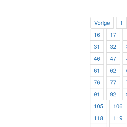
Vorige
1
16
17
31
32
46
47
61
62
76
77
91
92
105
106
118
119