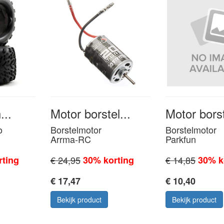
...
Motor borstel...
Motor borst
o
Borstelmotor
Borstelmotor
Arrma-RC
Parkfun
rting
€ 24,95
30% korting
€ 14,85
30% k
€ 17,47
€ 10,40
Bekijk product
Bekijk product