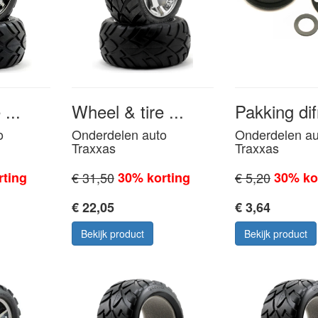
...
Wheel & tire ...
Pakking difr
o
Onderdelen auto
Onderdelen au
Traxxas
Traxxas
rting
€ 31,50
30% korting
€ 5,20
30% ko
€ 22,05
€ 3,64
Bekijk product
Bekijk product