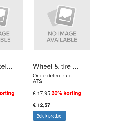
el...
Wheel & tire ...
Onderdelen auto
ATS
orting
€ 17,95
30% korting
€ 12,57
Bekijk product