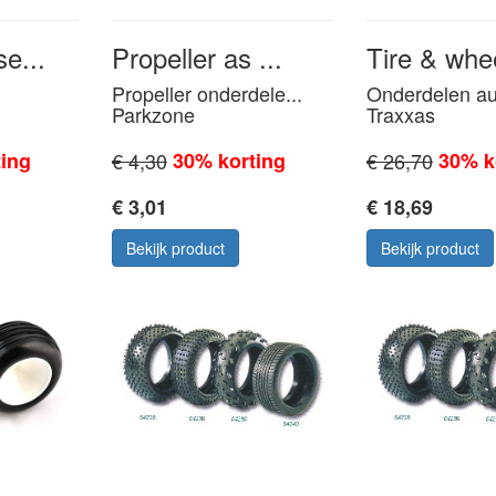
e...
Propeller as ...
Tire & whee
Propeller onderdele...
Onderdelen au
Parkzone
Traxxas
ing
€ 4,30
30% korting
€ 26,70
30% k
€ 3,01
€ 18,69
Bekijk product
Bekijk product