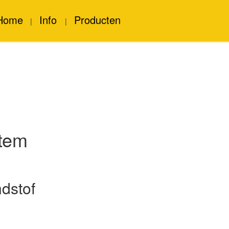
Home
Info
Producten
|
|
stem
dstof