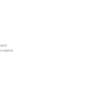
oduct
fo
pagina)