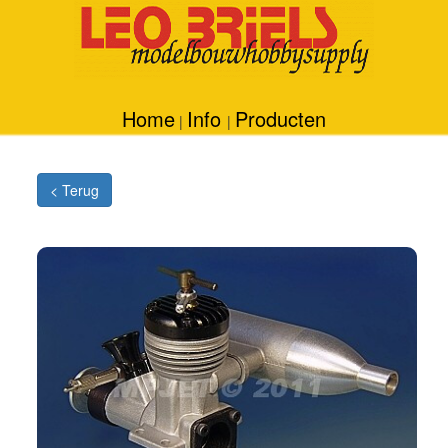
Home
Info
Producten
|
|
< Terug