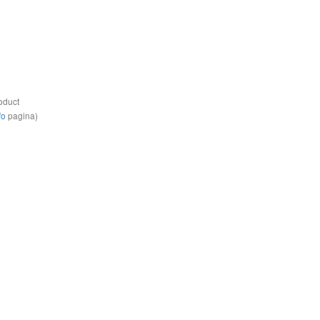
oduct
fo
pagina)